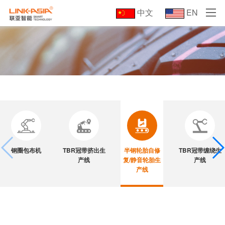
中文
EN
钢圈包布机
TBR冠带挤出生
半钢轮胎自修
TBR冠带缠绕生
产线
复/静音轮胎生
产线
产线